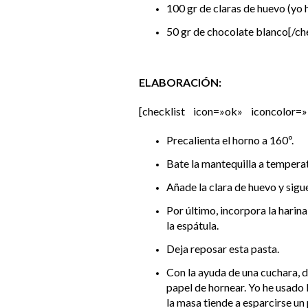
100 gr de claras de huevo (yo 
50 gr de chocolate blanco
[/ch
ELABORACIÓN:
[checklist icon=»ok» iconcolor=»
Precalienta el horno a 160º.
Bate la mantequilla a tempera
Añade la clara de huevo y sigu
Por último, incorpora la harin
la espátula.
Deja reposar esta pasta.
Con la ayuda de una cuchara, 
papel de hornear. Yo he usado 
la masa tiende a esparcirse un 