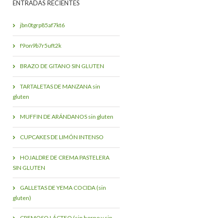
ENTRADAS RECIENTES
jbn0tgrp85af7kt6
f9on9b7r5uft2k
BRAZO DE GITANO SIN GLUTEN
TARTALETAS DE MANZANA sin
gluten
MUFFIN DE ARÁNDANOS sin gluten
CUPCAKES DE LIMÓN INTENSO
HOJALDRE DE CREMA PASTELERA
SIN GLUTEN
GALLETAS DE YEMA COCIDA (sin
gluten)
CREMOSO LÁCTEO (sin horno y sin