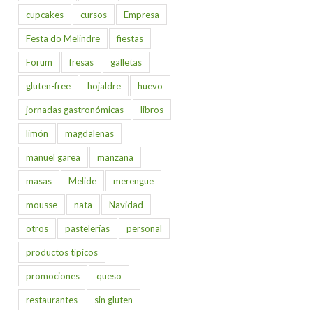
cupcakes
cursos
Empresa
Festa do Melindre
fiestas
Forum
fresas
galletas
gluten-free
hojaldre
huevo
jornadas gastronómicas
libros
limón
magdalenas
manuel garea
manzana
masas
Melide
merengue
mousse
nata
Navidad
otros
pastelerías
personal
productos típicos
promociones
queso
restaurantes
sin gluten