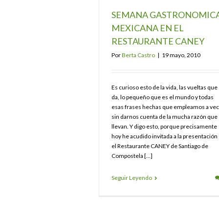
SEMANA GASTRONOMIC
MEXICANA EN EL
RESTAURANTE CANEY
Por
Berta Castro
|
19 mayo, 2010
Es curioso esto de la vida, las vueltas que
da, lo pequeño que es el mundo y todas
esas frases hechas que empleamos a ve
sin darnos cuenta de la mucha razón que
llevan. Y digo esto, porque precisamente
hoy he acudido invitada a la presentación
el Restaurante CANEY de Santiago de
Compostela […]
Seguir Leyendo