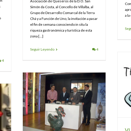
en
Asociación de Queseros de la D.O. San
Com
s
Simón da Costa, al Concello de Villalba, al
apr
Grupo de Desarrollo Comarcal de la Terra
a la
o
Chá y a Función de Uno, la invitación a pasar
el fin de semana conociendo in situ la
Seg
riqueza gastronómica y turística de esta
zona […]
Seguir Leyendo
4
4
VI