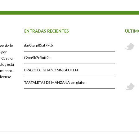
ENTRADAS RECIENTES
ÚLTIM
jbn0tgrp85af7kt6
bor de lo
 por
f9on9b7r5uft2k
 Castro.
blog está
BRAZO DE GITANO SIN GLUTEN
imiento-
License.
TARTALETAS DE MANZANA sin gluten