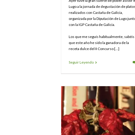
Ayer tuve la gran suerte de poder asistir 
Lugo a la jornada de degustación de plato
realizados con Castaña de Galicia,
organizada por la Diputación de Lugo junt
con la IGP Castaña de Galicia.
Los que me seguís habitualmente, sabéis
que este año he sido la ganadora de la
receta dulce del II Concurso […]
Seguir Leyendo