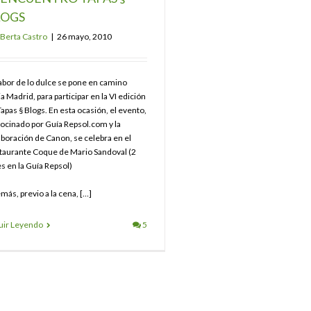
LOGS
Berta Castro
|
26 mayo, 2010
Sabor de lo dulce se pone en camino
a Madrid, para participar en la VI edición
apas § Blogs. En esta ocasión, el evento,
rocinado por Guía Repsol.com y la
aboración de Canon, se celebra en el
taurante Coque de Mario Sandoval (2
s en la Guía Repsol)
más, previo a la cena, […]
uir Leyendo
5