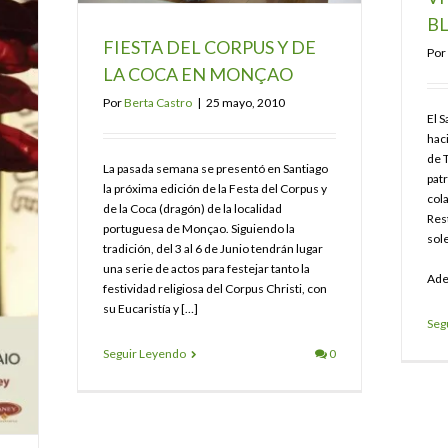
B
FIESTA DEL CORPUS Y DE
Por
LA COCA EN MONÇAO
Por
Berta Castro
|
25 mayo, 2010
El 
haci
de T
La pasada semana se presentó en Santiago
pat
la próxima edición de la Festa del Corpus y
col
de la Coca (dragón) de la localidad
Res
portuguesa de Monçao. Siguiendo la
sole
tradición, del 3 al 6 de Junio tendrán lugar
una serie de actos para festejar tanto la
Ade
festividad religiosa del Corpus Christi, con
su Eucaristía y […]
Seg
Seguir Leyendo
0