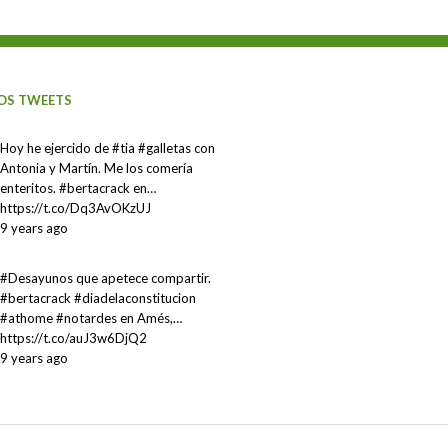
OS TWEETS
Hoy he ejercido de #tia #galletas con
Antonia y Martín. Me los comería
enteritos. #bertacrack en…
https://t.co/Dq3AvOKzUJ
9 years ago
#Desayunos que apetece compartir.
#bertacrack #diadelaconstitucion
#athome #notardes en Amés,…
https://t.co/auJ3w6DjQ2
9 years ago