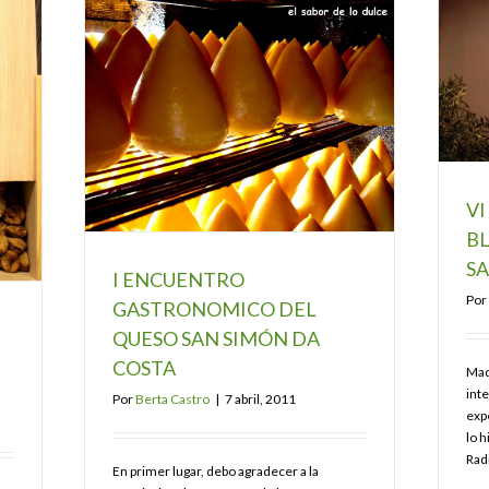
VI
BL
S
I ENCUENTRO
Por
GASTRONOMICO DEL
QUESO SAN SIMÓN DA
COSTA
Mad
int
Por
Berta Castro
|
7 abril, 2011
expe
lo 
Rad
En primer lugar, debo agradecer a la