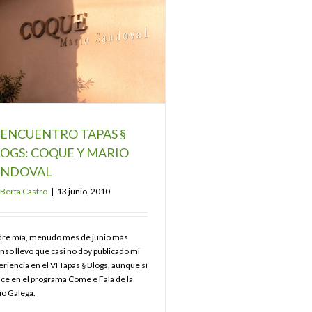
 ENCUENTRO TAPAS §
OGS: COQUE Y MARIO
ANDOVAL
Berta Castro
|
13 junio, 2010
re mía, menudo mes de junio más
enso llevo que casi no doy publicado mi
riencia en el VI Tapas § Blogs, aunque sí
hice en el programa Come e Fala de la
io Galega.