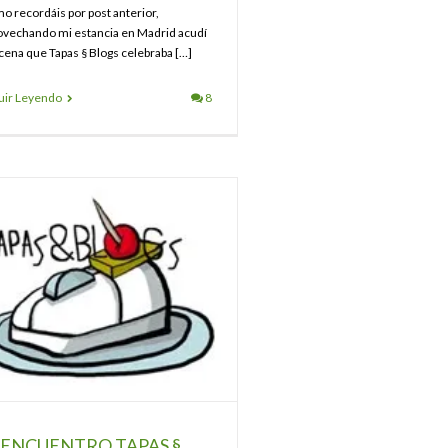
o recordáis por post anterior,
ovechando mi estancia en Madrid acudí
 cena que Tapas § Blogs celebraba […]
uir Leyendo
8
 ENCUENTRO TAPAS §