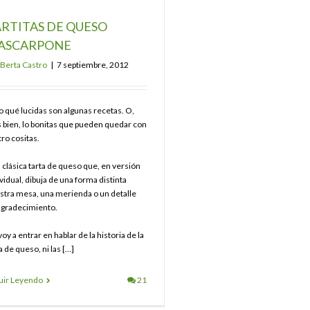
RTITAS DE QUESO
ASCARPONE
Berta Castro
|
7 septiembre, 2012
o qué lucidas son algunas recetas. O,
 bien, lo bonitas que pueden quedar con
ro cositas.
 clásica tarta de queso que, en versión
vidual, dibuja de una forma distinta
stra mesa, una merienda o un detalle
agradecimiento.
oy a entrar en hablar de la historia de la
a de queso, ni las […]
uir Leyendo
21