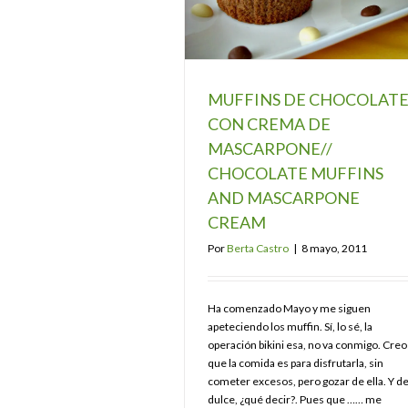
MUFFINS DE CHOCOLAT
CON CREMA DE
MASCARPONE//
CHOCOLATE MUFFINS
AND MASCARPONE
CREAM
Por
Berta Castro
|
8 mayo, 2011
Ha comenzado Mayo y me siguen
apeteciendo los muffin. Sí, lo sé, la
operación bikini esa, no va conmigo. Creo
que la comida es para disfrutarla, sin
cometer excesos, pero gozar de ella. Y de
dulce, ¿qué decir?. Pues que …… me