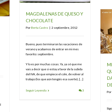
MAGDALENAS DE QUESO Y
CHOCOLATE
E
Por
Berta Castro
|
2 septiembre, 2012
Bueno, pues terminaron las vacaciones de
verano y acabamos de entrar en mi mes
favorito: septiembre.
M
Y lo es por muchas cosas. Ya, ya sé que me
vais a decir que si estoy a favor de la subida
QU
del IVA, de que empiece el cole, de volver al
DA
trabajo (los que aún tengáis esa suerte), […]
DE
Seguir Leyendo
3
Por
l
Sig