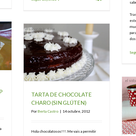
sab
Tra
est
muc
par
dos
Seg
P
TARTA DE CHOCOLATE
CHARO (SIN GLÚTEN)
Por
Berta Castro
|
14 octubre, 2012
a
Hola chocolatosos!!!. Me vais a permitir