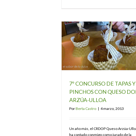
7º CONCURSO DE TAPAS Y
PINCHOS CON QUESO DO
ARZÚA-ULLOA
Por
Berta Castro
|
4 marzo, 2013
Un año más, el CRDOP Queso Arzúa-Ullo
ha contado conmigo como jurado de la