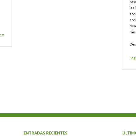
pas
las 
zon
sob
den
mis
10
Des
Seg
ENTRADAS RECIENTES
ÚLTIM