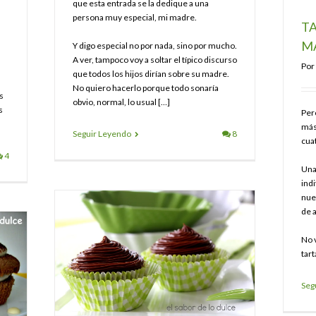
que esta entrada se la dedique a una
persona muy especial, mi madre.
TA
M
Y digo especial no por nada, sino por mucho.
A ver, tampoco voy a soltar el típico discurso
Por
que todos los hijos dirían sobre su madre.
No quiero hacerlo porque todo sonaría
s
obvio, normal, lo usual […]
s
Per
más
Seguir Leyendo
8
cuat
4
Una
indi
nue
de 
No v
tart
Seg