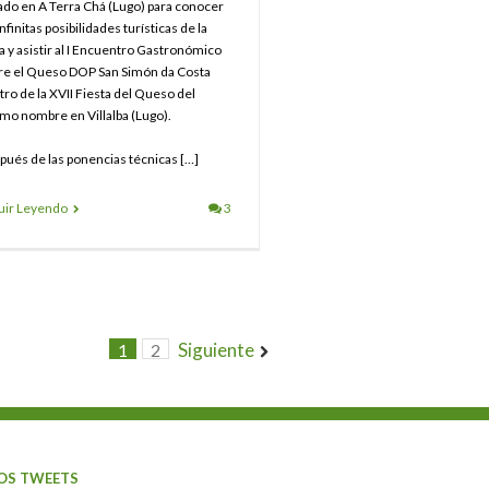
ado en A Terra Chá (Lugo) para conocer
infinitas posibilidades turísticas de la
a y asistir al I Encuentro Gastronómico
re el Queso DOP San Simón da Costa
tro de la XVII Fiesta del Queso del
mo nombre en Villalba (Lugo).
pués de las ponencias técnicas […]
uir Leyendo
3
Siguiente
1
2
OS TWEETS