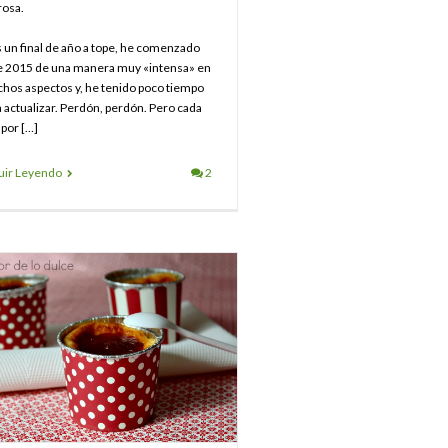
rosa.
s un final de año a tope, he comenzado
e 2015 de una manera muy «intensa» en
hos aspectos y, he tenido poco tiempo
a actualizar. Perdón, perdón. Pero cada
 por […]
uir Leyendo
2