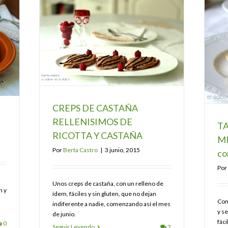
CREPS DE CASTAÑA
RELLENISIMOS DE
TA
RICOTTA Y CASTAÑA
MI
Por
Berta Castro
|
3 junio, 2015
co
Por
Unos creps de castaña, con un relleno de
n y
ídem, fáciles y sin gluten, que no dejan
Com
indiferente a nadie, comenzando así el mes
y s
de junio.
fáci
0
Seguir Leyendo
2