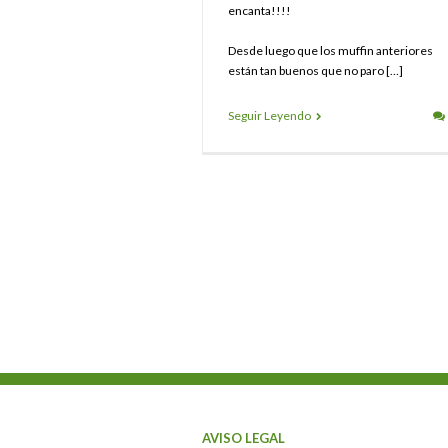
encanta!!!!
Desde luego que los muffin anteriores
están tan buenos que no paro […]
Seguir Leyendo
AVISO LEGAL