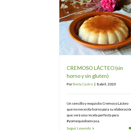
CREMOSO LÁCTEO (sin
horno y sin gluten)
Por
Berta Castro
|
8 abril, 2020
Un sencillo y exquisito Cremoso Lácteo
que no necesita horno para su elaboració
que será una receta perfecta para
#yomequedoencasa.
Seguir Leyendo