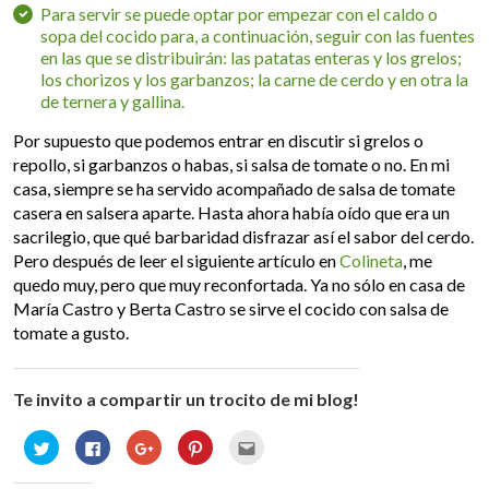
Para servir se puede optar por empezar con el caldo o
sopa del cocido para, a continuación, seguir con las fuentes
en las que se distribuirán: las patatas enteras y los grelos;
los chorizos y los garbanzos; la carne de cerdo y en otra la
de ternera y gallina.
Por supuesto que podemos entrar en discutir si grelos o
repollo, si garbanzos o habas, si salsa de tomate o no. En mi
casa, siempre se ha servido acompañado de salsa de tomate
casera en salsera aparte. Hasta ahora había oído que era un
sacrilegio, que qué barbaridad disfrazar así el sabor del cerdo.
Pero después de leer el siguiente artículo en
Colineta
, me
quedo muy, pero que muy reconfortada. Ya no sólo en casa de
María Castro y Berta Castro se sirve el cocido con salsa de
tomate a gusto.
Te invito a compartir un trocito de mi blog!
Haz
Haz
Haz
Haz
Haz
clic
clic
clic
clic
clic
para
para
para
para
para
compartir
compartir
compartir
compartir
enviar