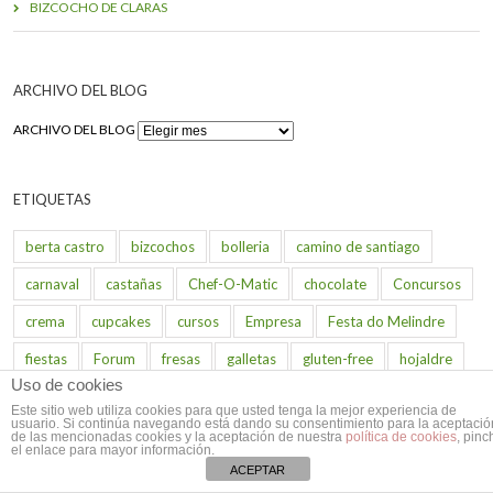
BIZCOCHO DE CLARAS
ARCHIVO DEL BLOG
ARCHIVO DEL BLOG
ETIQUETAS
berta castro
bizcochos
bolleria
camino de santiago
carnaval
castañas
Chef-O-Matic
chocolate
Concursos
crema
cupcakes
cursos
Empresa
Festa do Melindre
fiestas
Forum
fresas
galletas
gluten-free
hojaldre
Uso de cookies
huevo
jornadas gastronómicas
libros
limón
Este sitio web utiliza cookies para que usted tenga la mejor experiencia de
usuario. Si continúa navegando está dando su consentimiento para la aceptació
magdalenas
manuel garea
manzana
masas
Melide
de las mencionadas cookies y la aceptación de nuestra
política de cookies
, pinc
el enlace para mayor información.
merengue
mousse
nata
Navidad
otros
pastelerías
ACEPTAR