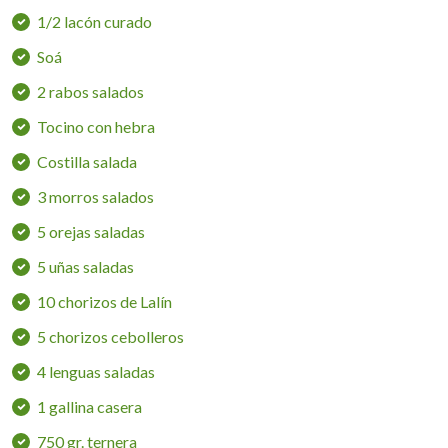
1/2 lacón curado
Soá
2 rabos salados
Tocino con hebra
Costilla salada
3 morros salados
5 orejas saladas
5 uñas saladas
10 chorizos de Lalín
5 chorizos cebolleros
4 lenguas saladas
1 gallina casera
750 gr. ternera