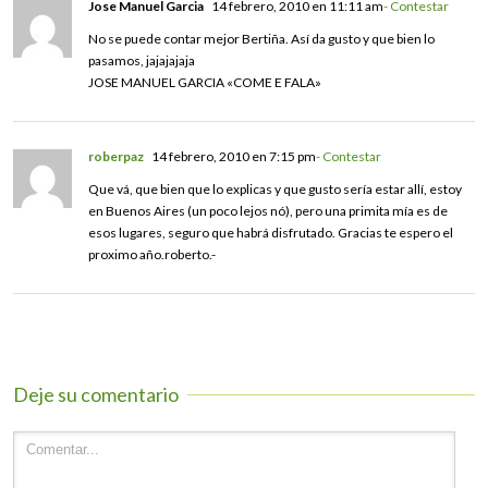
Jose Manuel Garcia
14 febrero, 2010 en 11:11 am
- Contestar
No se puede contar mejor Bertiña. Así da gusto y que bien lo
pasamos, jajajajaja
JOSE MANUEL GARCIA «COME E FALA»
roberpaz
14 febrero, 2010 en 7:15 pm
- Contestar
Que vá, que bien que lo explicas y que gusto sería estar allí, estoy
en Buenos Aires (un poco lejos nó), pero una primita mía es de
esos lugares, seguro que habrá disfrutado. Gracias te espero el
proximo año.roberto.-
Deje su comentario