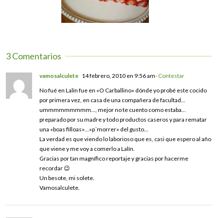
3 Comentarios
vamosalculete
14 febrero, 2010 en 9:56 am
- Contestar
No fué en Lalín fue en «O Carballino» dónde yo probé este cocido
por primera vez, en casa de una compañera de facultad…
ummmmmmmmm…, mejor no te cuento como estaba…
preparado por su madre y todo productos caseros y para rematar
una «boas filloas»…»p´morrer» del gusto…
La verdad es que viendo lo laborioso que es, casi que espero al año
que viene y me voy a comerlo a Lalín.
Gracias por tan magnífico reportaje y gracias por hacerme
recordar 😉
Un besote, mi solete.
Vamosalculete.