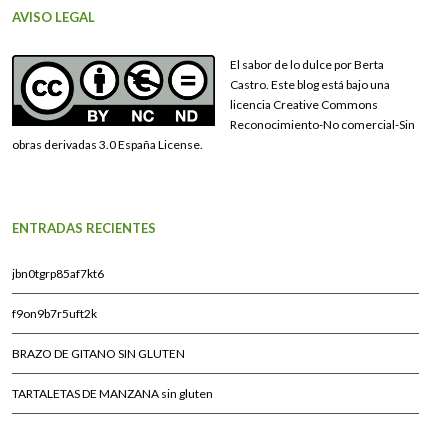
AVISO LEGAL
El sabor de lo dulce por Berta
Castro. Este blog está bajo una
licencia Creative Commons
Reconocimiento-No comercial-Sin
obras derivadas 3.0 España License.
ENTRADAS RECIENTES
jbn0tgrp85af7kt6
f9on9b7r5uft2k
BRAZO DE GITANO SIN GLUTEN
TARTALETAS DE MANZANA sin gluten