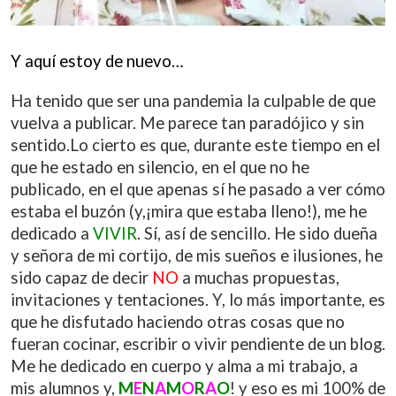
Y aquí estoy de nuevo…
Ha tenido que ser una pandemia la culpable de que
vuelva a publicar. Me parece tan paradójico y sin
sentido.
Lo cierto es que, durante este tiempo en el
que he estado en silencio, en el que no he
publicado, en el que apenas sí he
pasado a ver cómo
estaba el buzón (y,¡mira que estaba lleno!), me he
dedicado a
VIVIR
. Sí, así de sencillo. He sido
dueña
y señora de mi cortijo, de mis sueños e ilusiones, he
sido capaz de decir
NO
a muchas propuestas,
invitaciones y
tentaciones. Y, lo más importante, es
que he disfutado haciendo otras cosas que no
fueran cocinar, escribir o vivir
pendiente de un blog.
Me he dedicado en cuerpo y alma a mi trabajo, a
mis alumnos y,
M
E
N
A
M
O
R
A
O
! y eso es mi
100% de