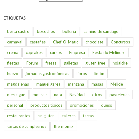
ETIQUETAS
berta castro
bizcochos
bolleria
camino de santiago
carnaval
castañas
Chef-O-Matic
chocolate
Concursos
crema
cupcakes
cursos
Empresa
Festa do Melindre
fiestas
Forum
fresas
galletas
gluten-free
hojaldre
huevo
jornadas gastronómicas
libros
limón
magdalenas
manuel garea
manzana
masas
Melide
merengue
mousse
nata
Navidad
otros
pastelerías
personal
productos típicos
promociones
queso
restaurantes
sin gluten
talleres
tartas
tartas de cumpleaños
thermomix