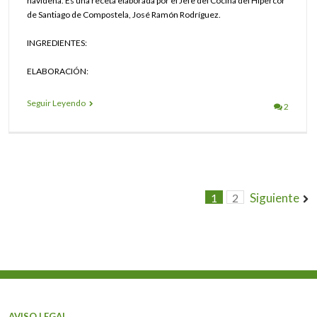
navideña. Es una receta elaborada por el Jefe del Cocina del Hipercor
de Santiago de Compostela, José Ramón Rodríguez.
INGREDIENTES:
ELABORACIÓN:
Seguir Leyendo
2
Siguiente
1
2
AVISO LEGAL