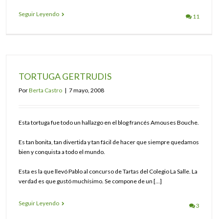
Seguir Leyendo
11
TORTUGA GERTRUDIS
Por
Berta Castro
|
7 mayo, 2008
Esta tortuga fue todo un hallazgo en el blog francés Amouses Bouche.
Es tan bonita, tan divertida y tan fácil de hacer que siempre quedamos
bien y conquista a todo el mundo.
Esta es la que llevó Pablo al concurso de Tartas del Colegio La Salle. La
verdad es que gustó muchísimo. Se compone de un […]
Seguir Leyendo
3