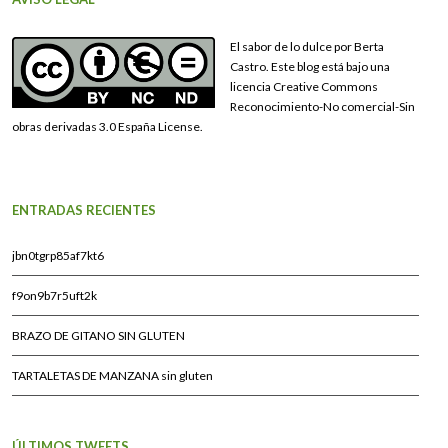
El sabor de lo dulce por Berta
Castro. Este blog está bajo una
licencia Creative Commons
Reconocimiento-No comercial-Sin
obras derivadas 3.0 España License.
ENTRADAS RECIENTES
jbn0tgrp85af7kt6
f9on9b7r5uft2k
BRAZO DE GITANO SIN GLUTEN
TARTALETAS DE MANZANA sin gluten
ÚLTIMOS TWEETS