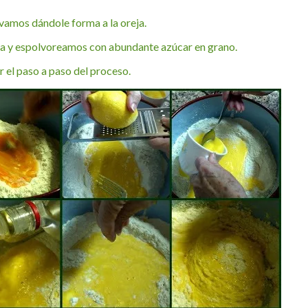
vamos dándole forma a la oreja.
na y espolvoreamos con abundante azúcar en grano.
er el paso a paso del proceso.