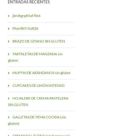
ENTRADAS RECIENTES
jbn0tgrp85af7kt6
f9on9b7r5uft2k
BRAZO DE GITANO SIN GLUTEN
TARTALETAS DE MANZANA sin
gluten
MUFFIN DE ARÁNDANOS sin gluten
CUPCAKES DE LIMÓN INTENSO
HOJALDRE DE CREMA PASTELERA
SIN GLUTEN
GALLETAS DE YEMA COCIDA (sin
gluten)
CREMOSO LÁCTEO (sin horno y sin