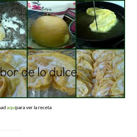
chad
aquí
para ver la receta