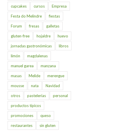
cupcakes
cursos
Empresa
Festa do Melindre
fiestas
Forum
fresas
galletas
gluten-free
hojaldre
huevo
jornadas gastronómicas
libros
limón
magdalenas
manuel garea
manzana
masas
Melide
merengue
mousse
nata
Navidad
otros
pastelerías
personal
productos típicos
promociones
queso
restaurantes
sin gluten