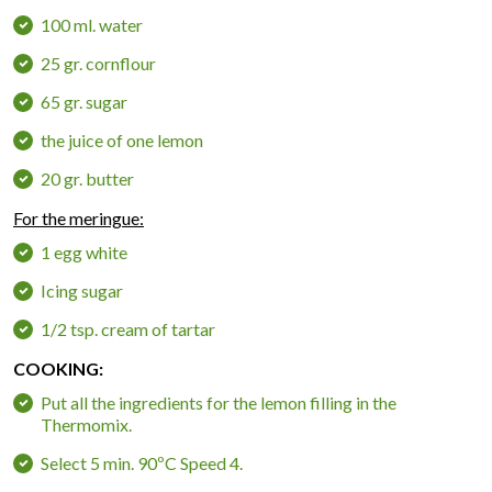
100 ml. water
25 gr. cornflour
65 gr. sugar
the juice of one lemon
20 gr. butter
For the meringue:
1 egg white
Icing sugar
1/2 tsp. cream of tartar
COOKING:
Put all the ingredients for the lemon filling in the
Thermomix.
Select 5 min. 90ºC Speed 4.