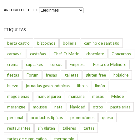
ARCHIVO DEL BLOG
ETIQUETAS
berta castro
bizcochos
bolleria
camino de santiago
carnaval
castañas
Chef-O-Matic
chocolate
Concursos
crema
cupcakes
cursos
Empresa
Festa do Melindre
fiestas
Forum
fresas
galletas
gluten-free
hojaldre
huevo
jornadas gastronómicas
libros
limón
magdalenas
manuel garea
manzana
masas
Melide
merengue
mousse
nata
Navidad
otros
pastelerías
personal
productos típicos
promociones
queso
restaurantes
sin gluten
talleres
tartas
tartas de cumpleaños
thermomix