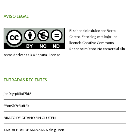
AVISO LEGAL
El sabor de lo dulce por Berta
Castro. Este blog está bajo una
licencia Creative Commons
Reconocimiento-No comercial-Sin
obras derivadas 3.0 España License.
ENTRADAS RECIENTES
jbn0tgrp85af7kt6
f9on9b7r5uft2k
BRAZO DE GITANO SIN GLUTEN
TARTALETAS DE MANZANA sin gluten