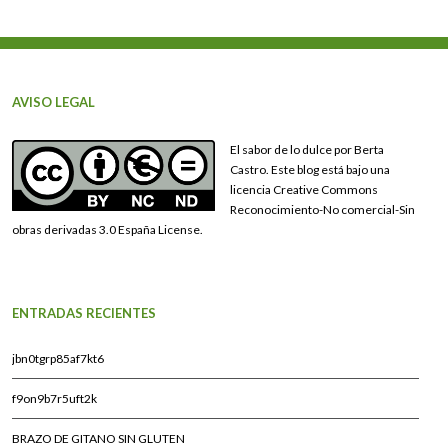
AVISO LEGAL
El sabor de lo dulce por Berta
Castro. Este blog está bajo una
licencia Creative Commons
Reconocimiento-No comercial-Sin
obras derivadas 3.0 España License.
ENTRADAS RECIENTES
jbn0tgrp85af7kt6
f9on9b7r5uft2k
BRAZO DE GITANO SIN GLUTEN