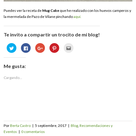
Puedes ver la receta de
Mug Cake
que he realizado con los huevos camperos y
la mermelada de Pazo de Vilane pinchando
aquí.
Te invito a compartir un trocito de mi blog!
Haz
Haz
Haz
Haz
Haz
clic
clic
clic
clic
clic
para
para
para
para
para
compartir
compartir
compartir
compartir
enviar
en
en
en
en
por
Twitter
Facebook
Google+
Pinterest
correo
Me gusta:
(Se
(Se
(Se
(Se
electrónico
abre
abre
abre
abre
a
en
en
en
en
un
Cargando...
una
una
una
una
amigo
ventana
ventana
ventana
ventana
(Se
nueva)
nueva)
nueva)
nueva)
abre
en
una
ventana
nueva)
Por
Berta Castro
|
5 septiembre, 2017
|
Blog
,
Recomendaciones y
Eventos
|
0 comentarios