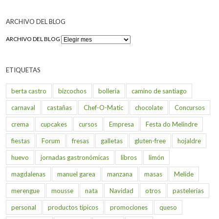
ARCHIVO DEL BLOG
ARCHIVO DEL BLOG
ETIQUETAS
berta castro
bizcochos
bolleria
camino de santiago
carnaval
castañas
Chef-O-Matic
chocolate
Concursos
crema
cupcakes
cursos
Empresa
Festa do Melindre
fiestas
Forum
fresas
galletas
gluten-free
hojaldre
huevo
jornadas gastronómicas
libros
limón
magdalenas
manuel garea
manzana
masas
Melide
merengue
mousse
nata
Navidad
otros
pastelerías
personal
productos típicos
promociones
queso