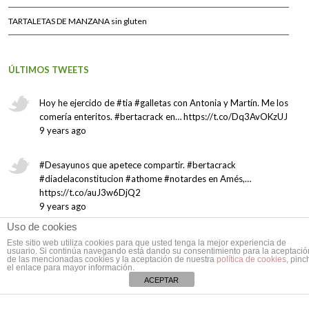
TARTALETAS DE MANZANA sin gluten
ÚLTIMOS TWEETS
Hoy he ejercido de #tia #galletas con Antonia y Martín. Me los
comería enteritos. #bertacrack en… https://t.co/Dq3AvOKzUJ
9 years ago
#Desayunos que apetece compartir. #bertacrack
#diadelaconstitucion #athome #notardes en Amés,…
https://t.co/auJ3w6DjQ2
9 years ago
Uso de cookies
Este sitio web utiliza cookies para que usted tenga la mejor experiencia de
usuario. Si continúa navegando está dando su consentimiento para la aceptació
de las mencionadas cookies y la aceptación de nuestra
política de cookies
, pinc
el enlace para mayor información.
ACEPTAR
© El Sabor de lo Dulce 2007-2017 - Diseñado por
La Casa del Árbol