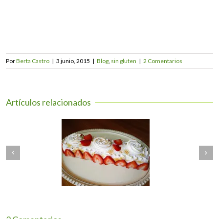
en
una
ventana
nueva)
Por
Berta Castro
|
3 junio, 2015
|
Blog
,
sin gluten
|
2 Comentarios
Artículos relacionados
Next
O DE GITANO SIN
TARTALETAS DE
revious
GLUTEN
MANZANA sin gluten