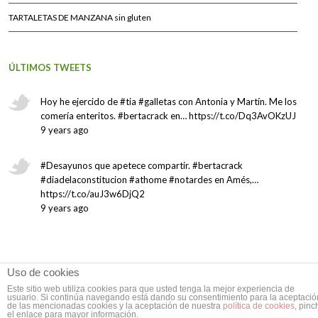
TARTALETAS DE MANZANA sin gluten
ÚLTIMOS TWEETS
Hoy he ejercido de #tia #galletas con Antonia y Martín. Me los
comería enteritos. #bertacrack en… https://t.co/Dq3AvOKzUJ
9 years ago
#Desayunos que apetece compartir. #bertacrack
#diadelaconstitucion #athome #notardes en Amés,…
https://t.co/auJ3w6DjQ2
9 years ago
Uso de cookies
Este sitio web utiliza cookies para que usted tenga la mejor experiencia de
usuario. Si continúa navegando está dando su consentimiento para la aceptació
de las mencionadas cookies y la aceptación de nuestra
política de cookies
, pinc
© El Sabor de lo Dulce 2007-2017 - Diseñado por
La Casa del Árbol
el enlace para mayor información.