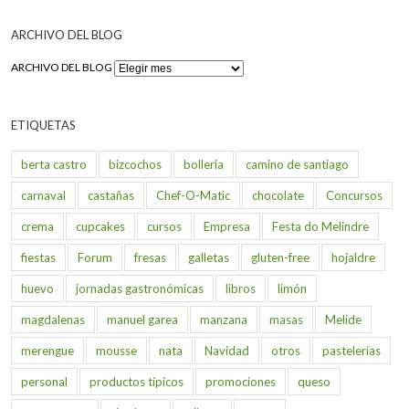
ARCHIVO DEL BLOG
ARCHIVO DEL BLOG
ETIQUETAS
berta castro
bizcochos
bolleria
camino de santiago
carnaval
castañas
Chef-O-Matic
chocolate
Concursos
crema
cupcakes
cursos
Empresa
Festa do Melindre
fiestas
Forum
fresas
galletas
gluten-free
hojaldre
huevo
jornadas gastronómicas
libros
limón
magdalenas
manuel garea
manzana
masas
Melide
merengue
mousse
nata
Navidad
otros
pastelerías
personal
productos típicos
promociones
queso