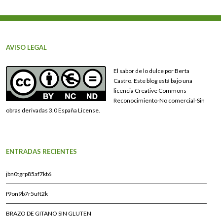
AVISO LEGAL
El sabor de lo dulce por Berta
Castro. Este blog está bajo una
licencia Creative Commons
Reconocimiento-No comercial-Sin
obras derivadas 3.0 España License.
ENTRADAS RECIENTES
jbn0tgrp85af7kt6
f9on9b7r5uft2k
BRAZO DE GITANO SIN GLUTEN