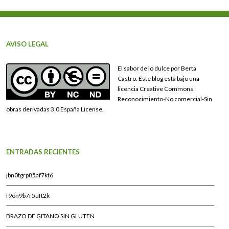
AVISO LEGAL
El sabor de lo dulce por Berta
Castro. Este blog está bajo una
licencia Creative Commons
Reconocimiento-No comercial-Sin
obras derivadas 3.0 España License.
ENTRADAS RECIENTES
jbn0tgrp85af7kt6
f9on9b7r5uft2k
BRAZO DE GITANO SIN GLUTEN