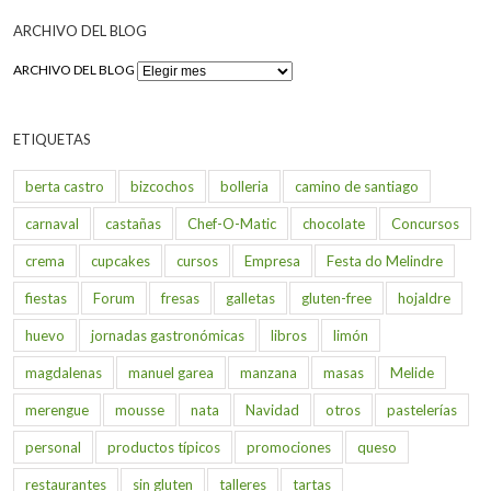
ARCHIVO DEL BLOG
ARCHIVO DEL BLOG
ETIQUETAS
berta castro
bizcochos
bolleria
camino de santiago
carnaval
castañas
Chef-O-Matic
chocolate
Concursos
crema
cupcakes
cursos
Empresa
Festa do Melindre
fiestas
Forum
fresas
galletas
gluten-free
hojaldre
huevo
jornadas gastronómicas
libros
limón
magdalenas
manuel garea
manzana
masas
Melide
merengue
mousse
nata
Navidad
otros
pastelerías
personal
productos típicos
promociones
queso
restaurantes
sin gluten
talleres
tartas