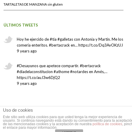
TARTALETAS DE MANZANA sin gluten
ÚLTIMOS TWEETS
Hoy he ejercido de #tia #galletas con Antonia y Martín. Me los
comería enteritos. #bertacrack en… https://t.co/Dq3AvOKzUJ
9 years ago
#Desayunos que apetece compartir. #bertacrack
#diadelaconstitucion #athome #notardes en Amés,…
https://t.co/auJ3w6DjQ2
9 years ago
Uso de cookies
Este sitio web utiliza cookies para que usted tenga la mejor experiencia de
usuario. Si continúa navegando está dando su consentimiento para la aceptació
de las mencionadas cookies y la aceptación de nuestra
política de cookies
, pinc
© El Sabor de lo Dulce 2007-2017 - Diseñado por
La Casa del Árbol
el enlace para mayor información.