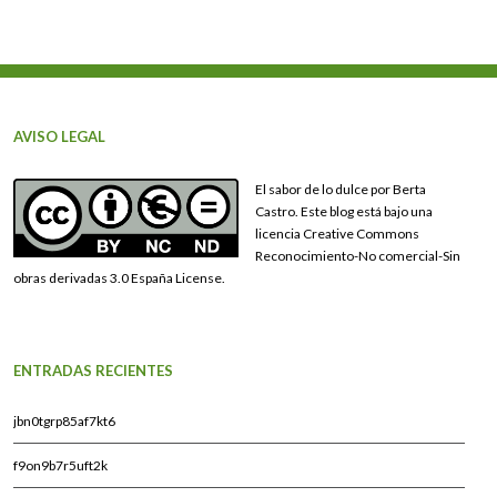
AVISO LEGAL
El sabor de lo dulce por Berta
Castro. Este blog está bajo una
licencia Creative Commons
Reconocimiento-No comercial-Sin
obras derivadas 3.0 España License.
ENTRADAS RECIENTES
jbn0tgrp85af7kt6
f9on9b7r5uft2k