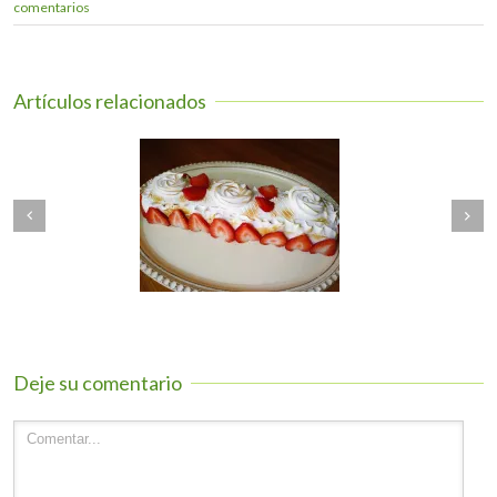
comentarios
Artículos relacionados
Next
O DE GITANO SIN
TARTALETAS DE
revious
GLUTEN
MANZANA sin gluten
Deje su comentario