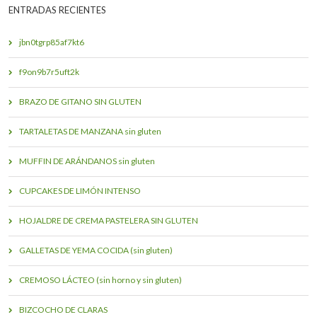
ENTRADAS RECIENTES
jbn0tgrp85af7kt6
f9on9b7r5uft2k
BRAZO DE GITANO SIN GLUTEN
TARTALETAS DE MANZANA sin gluten
MUFFIN DE ARÁNDANOS sin gluten
CUPCAKES DE LIMÓN INTENSO
HOJALDRE DE CREMA PASTELERA SIN GLUTEN
GALLETAS DE YEMA COCIDA (sin gluten)
CREMOSO LÁCTEO (sin horno y sin gluten)
BIZCOCHO DE CLARAS