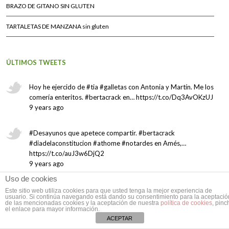
BRAZO DE GITANO SIN GLUTEN
TARTALETAS DE MANZANA sin gluten
ÚLTIMOS TWEETS
Hoy he ejercido de #tia #galletas con Antonia y Martín. Me los
comería enteritos. #bertacrack en… https://t.co/Dq3AvOKzUJ
9 years ago
#Desayunos que apetece compartir. #bertacrack
#diadelaconstitucion #athome #notardes en Amés,…
https://t.co/auJ3w6DjQ2
9 years ago
Uso de cookies
Este sitio web utiliza cookies para que usted tenga la mejor experiencia de
usuario. Si continúa navegando está dando su consentimiento para la aceptació
de las mencionadas cookies y la aceptación de nuestra
política de cookies
, pinc
el enlace para mayor información.
ACEPTAR