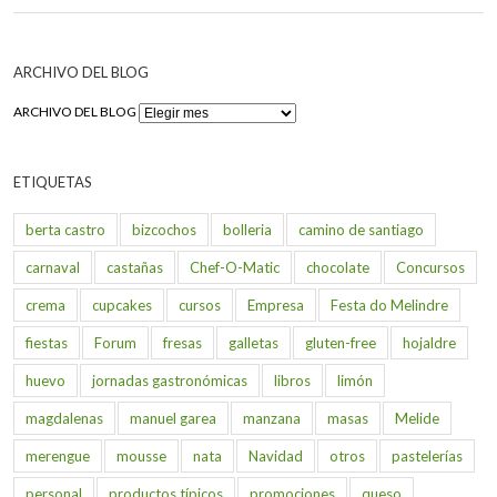
ARCHIVO DEL BLOG
ARCHIVO DEL BLOG
ETIQUETAS
berta castro
bizcochos
bolleria
camino de santiago
carnaval
castañas
Chef-O-Matic
chocolate
Concursos
crema
cupcakes
cursos
Empresa
Festa do Melindre
fiestas
Forum
fresas
galletas
gluten-free
hojaldre
huevo
jornadas gastronómicas
libros
limón
magdalenas
manuel garea
manzana
masas
Melide
merengue
mousse
nata
Navidad
otros
pastelerías
personal
productos típicos
promociones
queso