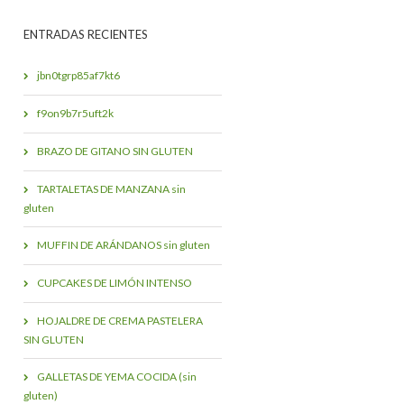
ENTRADAS RECIENTES
jbn0tgrp85af7kt6
f9on9b7r5uft2k
BRAZO DE GITANO SIN GLUTEN
TARTALETAS DE MANZANA sin
gluten
MUFFIN DE ARÁNDANOS sin gluten
CUPCAKES DE LIMÓN INTENSO
HOJALDRE DE CREMA PASTELERA
SIN GLUTEN
GALLETAS DE YEMA COCIDA (sin
gluten)