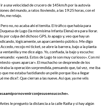
 ir a una velocidad de crucero de 145km/h por la autovía
ones del mundo, a ratos lloviendo, a las 19:25 horas, con el
fin, me relajo.
 Pero no, no acaba ahí el temita. El tráfico que había para
a Duquesa de Lugo (la mismísima Infanta Elena) era para llorar.
ulo por culpa del dichoso GPS, lo apago y, veo que hay un
indicando, lógicamente, un aparcamiento público. Me digo
cedo, recojo mi ticket, se abre la barrera, bajo a la planta
la ventanilla y me dice algo. Yo, confiada, la bajo y escucho:
 pensando: «yaestá. Estos de Lugo te son muy curiosos». Con mi
contesto «pues aparcar». El muchacho se desprende de los
iraba la operación sorprendida, pensando que, tal vez, me iba
o que me estaba fastidiando un pelín porque iba a llegar
ué me dice?. Que cierran a las nueve. Así que, ya me véis
saamipornovenirconjesusensucoche».
ntes le pregunto la distancia a la calle Raíña y si hay algún