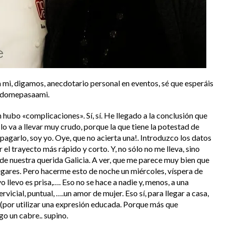
 mi, digamos, anecdotario personal en eventos, sé que esperáis
todomepasaami.
hubo «complicaciones». Sí, sí. He llegado a la conclusión que
lo va a llevar muy crudo, porque la que tiene la potestad de
 apagarlo, soy yo. Oye, que no acierta una!. Introduzco los datos
r el trayecto más rápido y corto. Y, no sólo no me lleva, sino
de nuestra querida Galicia. A ver, que me parece muy bien que
gares. Pero hacerme esto de noche un miércoles, víspera de
o llevo es prisa,…. Eso no se hace a nadie y, menos, a una
vicial, puntual, ….un amor de mujer. Eso sí, para llegar a casa,
(por utilizar una expresión educada. Porque más que
go un cabre.. supino.