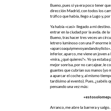
Bueno, pues si ya era poco tener que
dirección Madrid, con todos los cami
tráfico que había, llego a Lugo y, por 
Ya había «casi» llegado a mi destino.
entrar en la ciudad por la avda. de l
Bueno, tras hacer tres veces un círc
letrero luminoso con una P enorme 
«aparcoaquíymevoyandandoylisto». Ac
inferior, aparco, me viene un joven a 
«mira, ¿qué quieres?». Yo ya estaba
mejor sonrisa, por no carcajear, le 
guantes que cubrían sus manos (yo m
a aparcar el coche y, al mismo tiemp
tardísimo al evento). Pues, ¿sabéis q
pensando una vez más:
«estosolomepa
Arranco, me abre la barrera y salgo. A