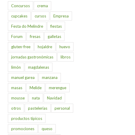
Concursos
crema
cupcakes
cursos
Empresa
Festa do Melindre
fiestas
Forum
fresas
galletas
gluten-free
hojaldre
huevo
jornadas gastronómicas
libros
limón
magdalenas
manuel garea
manzana
masas
Melide
merengue
mousse
nata
Navidad
otros
pastelerías
personal
productos típicos
promociones
queso