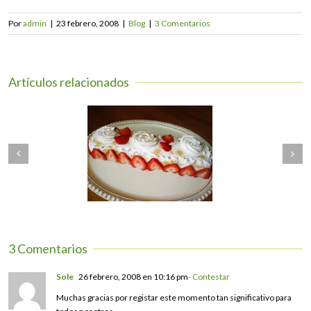
Por
admin
|
23 febrero, 2008
|
Blog
|
3 Comentarios
Artículos relacionados
Next
O DE GITANO SIN
TARTALETAS DE
revious
GLUTEN
MANZANA sin gluten
3 Comentarios
Sole
26 febrero, 2008 en 10:16 pm
- Contestar
Muchas gracias por registar este momento tan significativo para