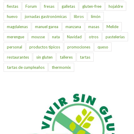
fiestas
Forum
fresas
galletas
gluten-free
hojaldre
huevo
jornadas gastronómicas
libros
limón
magdalenas
manuel garea
manzana
masas
Melide
merengue
mousse
nata
Navidad
otros
pastelerías
personal
productos típicos
promociones
queso
restaurantes
sin gluten
talleres
tartas
tartas de cumpleaños
thermomix