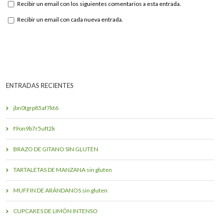
Recibir un email con los siguientes comentarios a esta entrada.
Recibir un email con cada nueva entrada.
ENTRADAS RECIENTES
jbn0tgrp85af7kt6
f9on9b7r5uft2k
BRAZO DE GITANO SIN GLUTEN
TARTALETAS DE MANZANA sin gluten
MUFFIN DE ARÁNDANOS sin gluten
CUPCAKES DE LIMÓN INTENSO