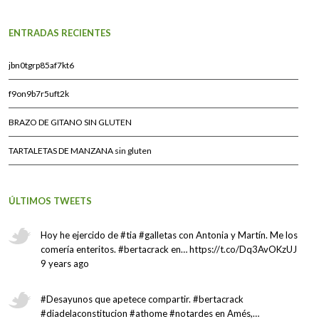
ENTRADAS RECIENTES
jbn0tgrp85af7kt6
f9on9b7r5uft2k
BRAZO DE GITANO SIN GLUTEN
TARTALETAS DE MANZANA sin gluten
ÚLTIMOS TWEETS
Hoy he ejercido de #tia #galletas con Antonia y Martín. Me los
comería enteritos. #bertacrack en… https://t.co/Dq3AvOKzUJ
9 years ago
#Desayunos que apetece compartir. #bertacrack
#diadelaconstitucion #athome #notardes en Amés,…