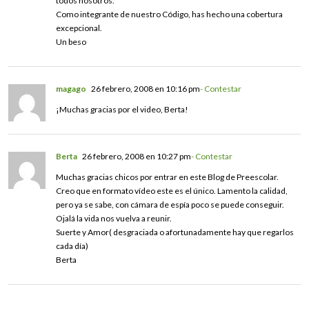
todos nosotros.
Como integrante de nuestro Código, has hecho una cobertura
excepcional.
Un beso
magago
26 febrero, 2008 en 10:16 pm
- Contestar
¡Muchas gracias por el video, Berta!
Berta
26 febrero, 2008 en 10:27 pm
- Contestar
Muchas gracias chicos por entrar en este Blog de Preescolar.
Creo que en formato vídeo este es el único. Lamento la calidad,
pero ya se sabe, con cámara de espía poco se puede conseguir.
Ojalá la vida nos vuelva a reunir.
Suerte y Amor( desgraciada o afortunadamente hay que regarlos
cada día)
Berta