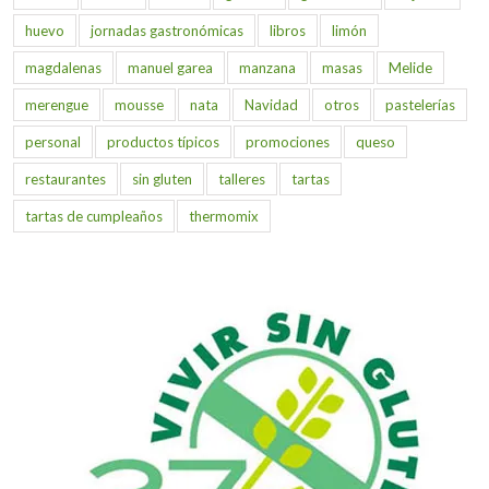
huevo
jornadas gastronómicas
libros
limón
magdalenas
manuel garea
manzana
masas
Melide
merengue
mousse
nata
Navidad
otros
pastelerías
personal
productos típicos
promociones
queso
restaurantes
sin gluten
talleres
tartas
tartas de cumpleaños
thermomix