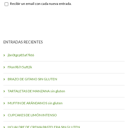
Recibir un email con cada nueva entrada.
ENTRADAS RECIENTES
jbn0tgrp85af7kt6
f9on9b7r5uft2k
BRAZO DE GITANO SIN GLUTEN
TARTALETAS DE MANZANA sin gluten
MUFFIN DE ARÁNDANOS sin gluten
CUPCAKES DE LIMÓN INTENSO
HOJALDRE DE CREMA PASTELERA SIN GLUTEN