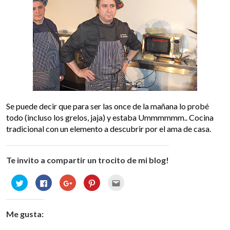
Se puede decir que para ser las once de la mañana lo probé
todo (incluso los grelos, jaja) y estaba Ummmmmm.. Cocina
tradicional con un elemento a descubrir por el ama de casa.
Te invito a compartir un trocito de mi blog!
Haz
Haz
Haz
Haz
Haz
clic
clic
clic
clic
clic
para
para
para
para
para
compartir
compartir
compartir
compartir
enviar
en
en
en
en
por
Twitter
Facebook
Google+
Pinterest
correo
Me gusta:
(Se
(Se
(Se
(Se
electrónico
abre
abre
abre
abre
a