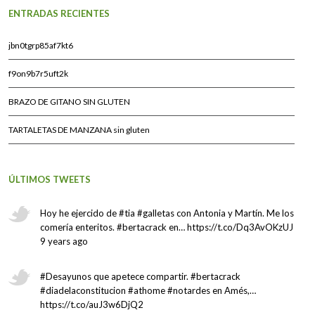
ENTRADAS RECIENTES
jbn0tgrp85af7kt6
f9on9b7r5uft2k
BRAZO DE GITANO SIN GLUTEN
TARTALETAS DE MANZANA sin gluten
ÚLTIMOS TWEETS
Hoy he ejercido de #tia #galletas con Antonia y Martín. Me los
comería enteritos. #bertacrack en… https://t.co/Dq3AvOKzUJ
9 years ago
#Desayunos que apetece compartir. #bertacrack
#diadelaconstitucion #athome #notardes en Amés,…
https://t.co/auJ3w6DjQ2