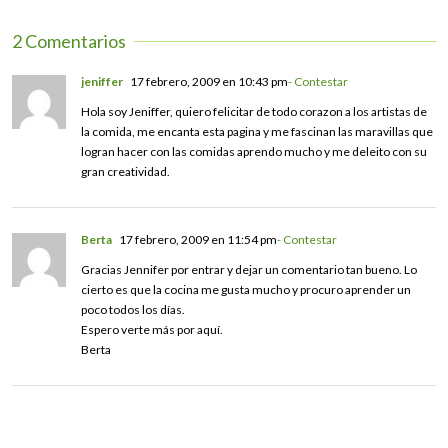
2 Comentarios
jeniffer
17 febrero, 2009 en 10:43 pm
- Contestar
Hola soy Jeniffer, quiero felicitar de todo corazon a los artistas de
la comida, me encanta esta pagina y me fascinan las maravillas que
logran hacer con las comidas aprendo mucho y me deleito con su
gran creatividad.
Berta
17 febrero, 2009 en 11:54 pm
- Contestar
Gracias Jennifer por entrar y dejar un comentario tan bueno. Lo
cierto es que la cocina me gusta mucho y procuro aprender un
poco todos los días.
Espero verte más por aquí.
Berta