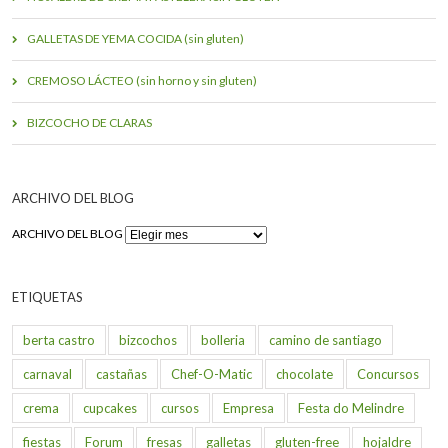
GALLETAS DE YEMA COCIDA (sin gluten)
CREMOSO LÁCTEO (sin horno y sin gluten)
BIZCOCHO DE CLARAS
ARCHIVO DEL BLOG
ARCHIVO DEL BLOG
ETIQUETAS
berta castro
bizcochos
bolleria
camino de santiago
carnaval
castañas
Chef-O-Matic
chocolate
Concursos
crema
cupcakes
cursos
Empresa
Festa do Melindre
fiestas
Forum
fresas
galletas
gluten-free
hojaldre