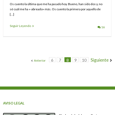
Os cuento la última que me ha pasado hoy. Bueno, han sido dos y, no
sé cuál me ha «-abreado» más. Os cuento la primera por aquello de
[…]
Seguir Leyendo
16
Siguiente
6
7
8
9
10
Anterior
AVISO LEGAL