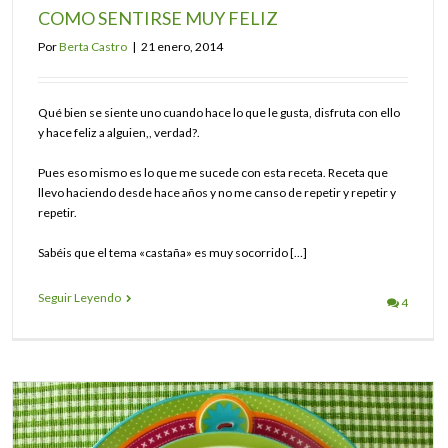
COMO SENTIRSE MUY FELIZ
Por
Berta Castro
|
21 enero, 2014
Qué bien se siente uno cuando hace lo que le gusta, disfruta con ello
y hace feliz a alguien,, verdad?.
Pues eso mismo es lo que me sucede con esta receta. Receta que
llevo haciendo desde hace años y no me canso de repetir y repetir y
repetir.
Sabéis que el tema «castaña» es muy socorrido […]
Seguir Leyendo
4