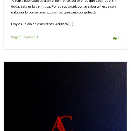
Ya había publicado otra anteriormente, pero tengo que decir que, sin
duda, ésta es la definitiva. Por su suavidad, por su sabor a fresas con
nata, por la consistencia,…vamos, que gana por goleada.
Hoy es un día de esos raros. Arranca […]
Seguir Leyendo
4