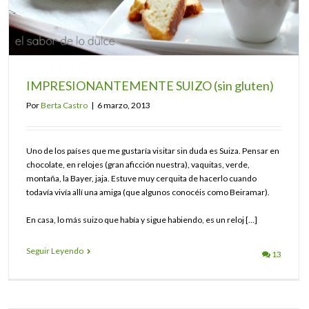
IMPRESIONANTEMENTE SUIZO (sin gluten)
Por
Berta Castro
|
6 marzo, 2013
Uno de los países que me gustaría visitar sin duda es Suiza. Pensar en
chocolate, en relojes (gran aficción nuestra), vaquitas, verde,
montaña, la Bayer, jaja. Estuve muy cerquita de hacerlo cuando
todavía vivía allí una amiga (que algunos conocéis como Beiramar).
En casa, lo más suizo que había y sigue habiendo, es un reloj […]
Seguir Leyendo
13