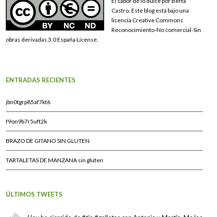
El sabor de lo dulce por Berta
Castro. Este blog está bajo una
licencia Creative Commons
Reconocimiento-No comercial-Sin
obras derivadas 3.0 España License.
ENTRADAS RECIENTES
jbn0tgrp85af7kt6
f9on9b7r5uft2k
BRAZO DE GITANO SIN GLUTEN
TARTALETAS DE MANZANA sin gluten
ÚLTIMOS TWEETS