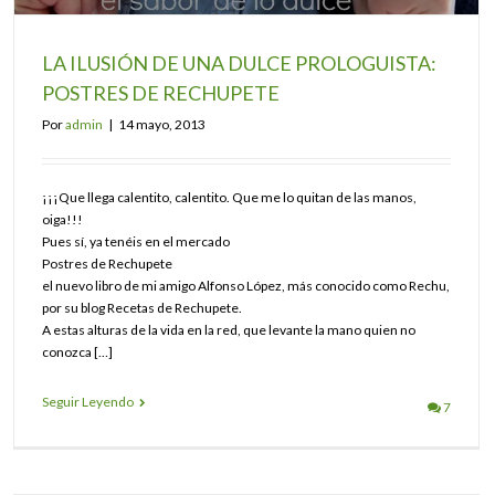
LA ILUSIÓN DE UNA DULCE PROLOGUISTA:
POSTRES DE RECHUPETE
Por
admin
|
14 mayo, 2013
¡¡¡Que llega calentito, calentito. Que me lo quitan de las manos,
oiga!!!
Pues sí, ya tenéis en el mercado
Postres de Rechupete
el nuevo libro de mi amigo Alfonso López, más conocido como Rechu,
por su blog Recetas de Rechupete.
A estas alturas de la vida en la red, que levante la mano quien no
conozca […]
Seguir Leyendo
7