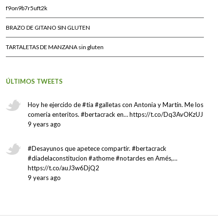
f9on9b7r5uft2k
BRAZO DE GITANO SIN GLUTEN
TARTALETAS DE MANZANA sin gluten
ÚLTIMOS TWEETS
Hoy he ejercido de #tia #galletas con Antonia y Martín. Me los
comería enteritos. #bertacrack en… https://t.co/Dq3AvOKzUJ
9 years ago
#Desayunos que apetece compartir. #bertacrack
#diadelaconstitucion #athome #notardes en Amés,…
https://t.co/auJ3w6DjQ2
9 years ago