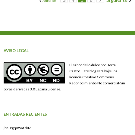
Anterior
AVISO LEGAL
El sabor de lo dulce por Berta
Castro. Este blog está bajo una
licencia Creative Commons
Reconocimiento-No comercial-Sin
obras derivadas 3.0 España License.
ENTRADAS RECIENTES
jbn0tgrp85af7kt6