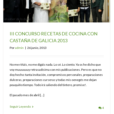
III CONCURSO RECETAS DE COCINA CON
CASTAÑA DE GALICIA 2013
Por
admin
|
26 junio, 2013
No me riñáis, no me digáis nada. Lo sé. Lo siento. Ya os he dicho que
voy muuuuuuy retrasadísima con mis publicaciones. Pero es que no
doy hecho: tanta invitación, compromisos personales, preparaciones
dulceras, preparaciones curseras y todas mis oenegés me dejan
pouquiño tiempo. Todo irá saliendo del tintero, promise!.
El pasado mes de abril […]
Seguir Leyendo
4