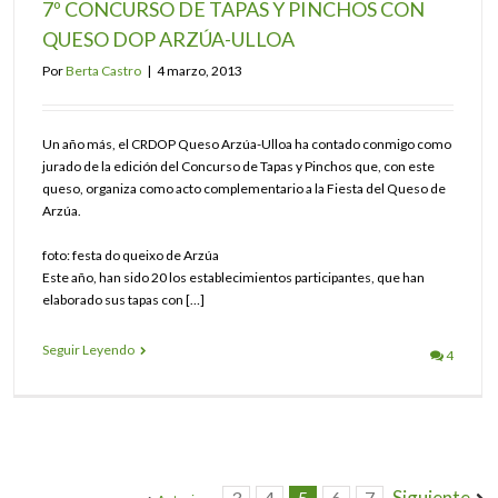
7º CONCURSO DE TAPAS Y PINCHOS CON
QUESO DOP ARZÚA-ULLOA
Por
Berta Castro
|
4 marzo, 2013
Un año más, el CRDOP Queso Arzúa-Ulloa ha contado conmigo como
jurado de la edición del Concurso de Tapas y Pinchos que, con este
queso, organiza como acto complementario a la Fiesta del Queso de
Arzúa.
foto: festa do queixo de Arzúa
Este año, han sido 20 los establecimientos participantes, que han
elaborado sus tapas con […]
Seguir Leyendo
4
Siguiente
3
4
5
6
7