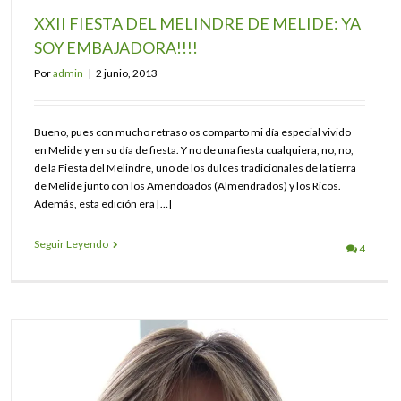
XXII FIESTA DEL MELINDRE DE MELIDE: YA
SOY EMBAJADORA!!!!
Por
admin
|
2 junio, 2013
Bueno, pues con mucho retraso os comparto mi día especial vivido
en Melide y en su día de fiesta. Y no de una fiesta cualquiera, no, no,
de la Fiesta del Melindre, uno de los dulces tradicionales de la tierra
de Melide junto con los Amendoados (Almendrados) y los Ricos.
Además, esta edición era […]
Seguir Leyendo
4